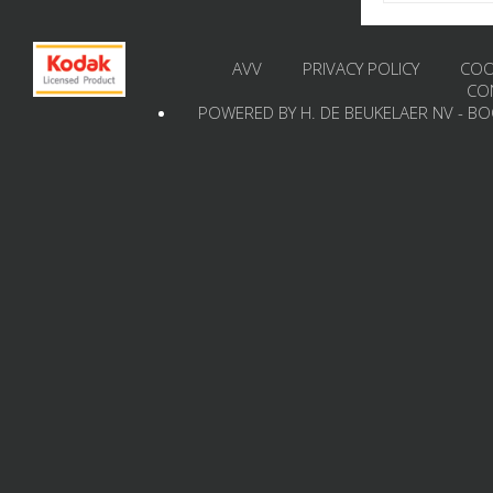
AVV
PRIVACY POLICY
COO
CO
POWERED BY H. DE BEUKELAER NV - B