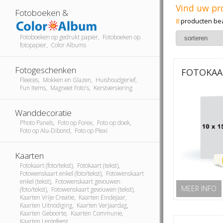
Vind uw pr
Fotoboeken &
8
producten be
Fotoboeken op gedrukt papier, Fotoboeken op
fotopapier, Color Albums
Fotogeschenken
FOTOKAA
Fleeces, Mokken en Glazen, Huishoudgerief,
Fun Items, Magneet Foto's, Kerstversiering
Wanddecoratie
Photo Panels, Foto op Forex, Foto op doek,
Foto op Alu-Dibond, Foto op Plexi
Kaarten
Fotokaart (foto/tekst), Fotokaart (tekst),
Fotowenskaart enkel (foto/tekst), Fotowenskaart
enkel (tekst), Fotowenskaart gevouwen
MEER INFO
(foto/tekst), Fotowenskaart gevouwen (tekst),
Kaarten Vrije Creatie, Kaarten Eindejaar,
Kaarten Uitnodiging, Kaarten Verjaardag,
Kaarten Geboorte, Kaarten Communie,
Kaarten Lentefeest