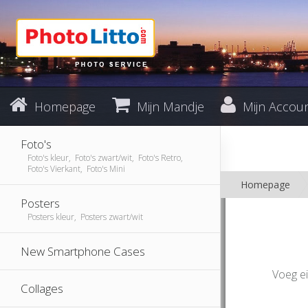
Homepage
Mijn Mandje
Mijn Accou
Foto's
Foto's kleur, Foto's zwart/wit, Foto's Retro,
Foto's Vierkant, Foto's Mini
Homepage
Posters
Posters kleur, Posters zwart/wit
New Smartphone Cases
Voeg ei
Collages