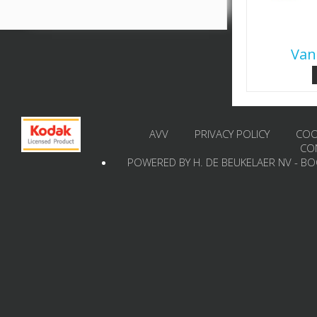
Van
AVV
PRIVACY POLICY
COO
CO
POWERED BY H. DE BEUKELAER NV - B