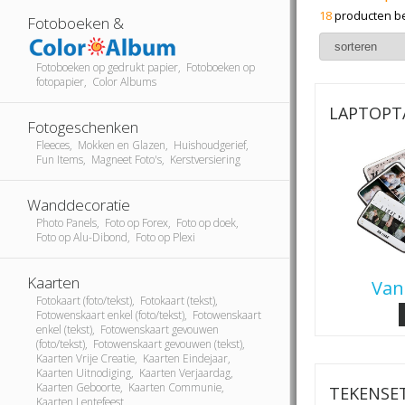
18
producten b
Fotoboeken &
Fotoboeken op gedrukt papier, Fotoboeken op
fotopapier, Color Albums
LAPTOPTA
Fotogeschenken
Fleeces, Mokken en Glazen, Huishoudgerief,
Fun Items, Magneet Foto's, Kerstversiering
Wanddecoratie
Photo Panels, Foto op Forex, Foto op doek,
Foto op Alu-Dibond, Foto op Plexi
Kaarten
Van
Fotokaart (foto/tekst), Fotokaart (tekst),
Fotowenskaart enkel (foto/tekst), Fotowenskaart
enkel (tekst), Fotowenskaart gevouwen
(foto/tekst), Fotowenskaart gevouwen (tekst),
Kaarten Vrije Creatie, Kaarten Eindejaar,
Kaarten Uitnodiging, Kaarten Verjaardag,
Kaarten Geboorte, Kaarten Communie,
TEKENSET
Kaarten Lentefeest