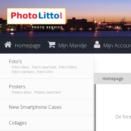
Homepage
Mijn Mandje
Mijn Accou
Foto's
Foto's kleur, Foto's zwart/wit, Foto's Retro,
Foto's Vierkant, Foto's Mini
Homepage
Posters
Posters kleur, Posters zwart/wit
New Smartphone Cases
De fore
Collages