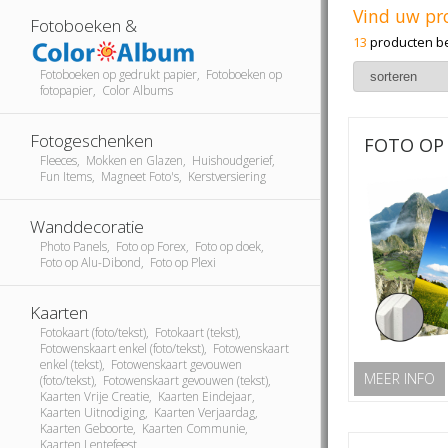
Vind uw pr
Fotoboeken &
13
producten b
Fotoboeken op gedrukt papier, Fotoboeken op
fotopapier, Color Albums
Fotogeschenken
FOTO OP 
Fleeces, Mokken en Glazen, Huishoudgerief,
Fun Items, Magneet Foto's, Kerstversiering
Wanddecoratie
Photo Panels, Foto op Forex, Foto op doek,
Foto op Alu-Dibond, Foto op Plexi
Kaarten
Fotokaart (foto/tekst), Fotokaart (tekst),
Fotowenskaart enkel (foto/tekst), Fotowenskaart
enkel (tekst), Fotowenskaart gevouwen
MEER INFO
(foto/tekst), Fotowenskaart gevouwen (tekst),
Kaarten Vrije Creatie, Kaarten Eindejaar,
Kaarten Uitnodiging, Kaarten Verjaardag,
Kaarten Geboorte, Kaarten Communie,
Kaarten Lentefeest