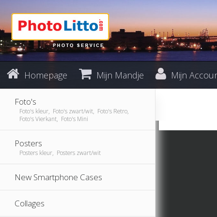
Homepage
Mijn Mandje
Mijn Accou
Foto's
Foto's kleur, Foto's zwart/wit, Foto's Retro,
Foto's Vierkant, Foto's Mini
Posters
Posters kleur, Posters zwart/wit
New Smartphone Cases
Collages