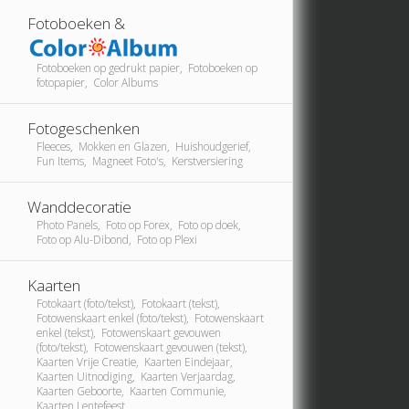
Fotoboeken &
Fotoboeken op gedrukt papier, Fotoboeken op
fotopapier, Color Albums
Fotogeschenken
Fleeces, Mokken en Glazen, Huishoudgerief,
Fun Items, Magneet Foto's, Kerstversiering
Wanddecoratie
Photo Panels, Foto op Forex, Foto op doek,
Foto op Alu-Dibond, Foto op Plexi
Kaarten
Fotokaart (foto/tekst), Fotokaart (tekst),
Fotowenskaart enkel (foto/tekst), Fotowenskaart
enkel (tekst), Fotowenskaart gevouwen
(foto/tekst), Fotowenskaart gevouwen (tekst),
Kaarten Vrije Creatie, Kaarten Eindejaar,
Kaarten Uitnodiging, Kaarten Verjaardag,
Kaarten Geboorte, Kaarten Communie,
Kaarten Lentefeest