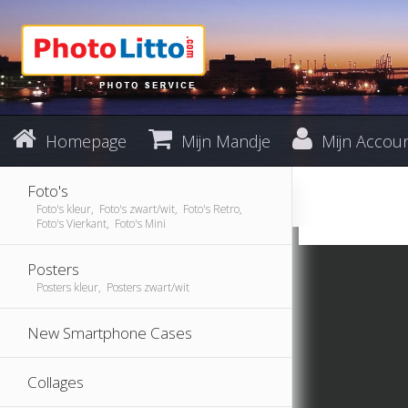
Homepage
Mijn Mandje
Mijn Accou
Foto's
Foto's kleur, Foto's zwart/wit, Foto's Retro,
Foto's Vierkant, Foto's Mini
Posters
Posters kleur, Posters zwart/wit
New Smartphone Cases
Collages