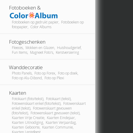
Fotoboeken &
Fotoboeken op gedrukt papier, Fotoboeken op
fotopapier, Color Albums
Fotogeschenken
Fleeces, Mokken en Glazen, Huishoudgerief,
Fun Items, Magneet Foto's, Kerstversiering
Wanddecoratie
Photo Panels, Foto op Forex, Foto op doek,
Foto op Alu-Dibond, Foto op Plexi
Kaarten
Fotokaart (foto/tekst), Fotokaart (tekst),
Fotowenskaart enkel (foto/tekst), Fotowenskaart
enkel (tekst), Fotowenskaart gevouwen
(foto/tekst), Fotowenskaart gevouwen (tekst),
Kaarten Vrije Creatie, Kaarten Eindejaar,
Kaarten Uitnodiging, Kaarten Verjaardag,
Kaarten Geboorte, Kaarten Communie,
Kaarten Lentefeest