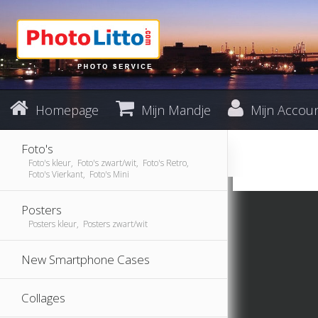
Homepage
Mijn Mandje
Mijn Accou
Foto's
Foto's kleur, Foto's zwart/wit, Foto's Retro,
Foto's Vierkant, Foto's Mini
Posters
Posters kleur, Posters zwart/wit
New Smartphone Cases
Collages