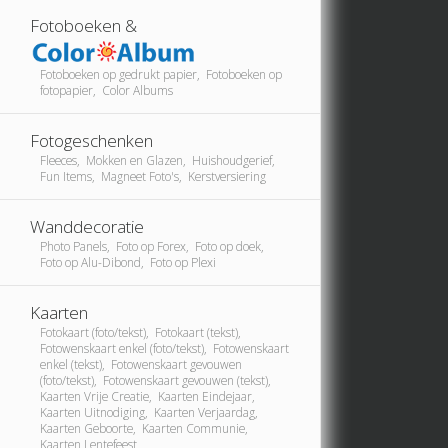
Fotoboeken &
Fotoboeken op gedrukt papier, Fotoboeken op
fotopapier, Color Albums
Fotogeschenken
Fleeces, Mokken en Glazen, Huishoudgerief,
Fun Items, Magneet Foto's, Kerstversiering
Wanddecoratie
Photo Panels, Foto op Forex, Foto op doek,
Foto op Alu-Dibond, Foto op Plexi
Kaarten
Fotokaart (foto/tekst), Fotokaart (tekst),
Fotowenskaart enkel (foto/tekst), Fotowenskaart
enkel (tekst), Fotowenskaart gevouwen
(foto/tekst), Fotowenskaart gevouwen (tekst),
Kaarten Vrije Creatie, Kaarten Eindejaar,
Kaarten Uitnodiging, Kaarten Verjaardag,
Kaarten Geboorte, Kaarten Communie,
Kaarten Lentefeest