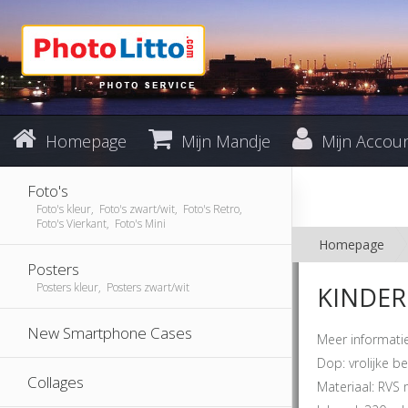
Homepage
Mijn Mandje
Mijn Accou
Foto's
Foto's kleur, Foto's zwart/wit, Foto's Retro,
Foto's Vierkant, Foto's Mini
Homepage
Posters
Posters kleur, Posters zwart/wit
KINDER
New Smartphone Cases
Meer informati
Dop: vrolijke b
Collages
Materiaal: RVS