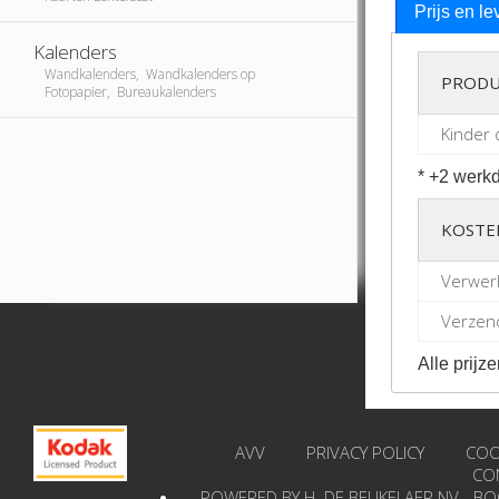
Prijs en le
Kalenders
Wandkalenders, Wandkalenders op
PRODU
Fotopapier, Bureaukalenders
Kinder 
* +2 werkd
KOSTE
Verwer
Verzend
Alle prijze
AVV
PRIVACY POLICY
COO
CO
POWERED BY H. DE BEUKELAER NV - B