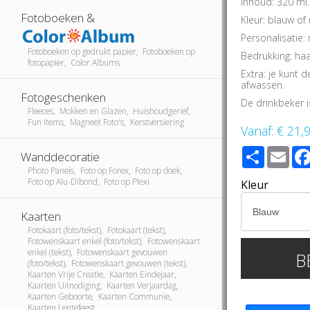
Inhoud: 320 ml.
Fotoboeken &
Kleur: blauw of 
Personalisatie:
Fotoboeken op gedrukt papier, Fotoboeken op
Bedrukking: haa
fotopapier, Color Albums
Extra: je kunt 
afwassen.
Fotogeschenken
De drinkbeker is
Fleeces, Mokken en Glazen, Huishoudgerief,
Fun Items, Magneet Foto's, Kerstversiering
Vanaf:
€ 21,
Share
Ema
Wanddecoratie
Photo Panels, Foto op Forex, Foto op doek,
Foto op Alu-Dibond, Foto op Plexi
Kleur
Kaarten
Fotokaart (foto/tekst), Fotokaart (tekst),
Fotowenskaart enkel (foto/tekst), Fotowenskaart
enkel (tekst), Fotowenskaart gevouwen
B
(foto/tekst), Fotowenskaart gevouwen (tekst),
Kaarten Vrije Creatie, Kaarten Eindejaar,
Kaarten Uitnodiging, Kaarten Verjaardag,
Kaarten Geboorte, Kaarten Communie,
Kaarten Lentefeest