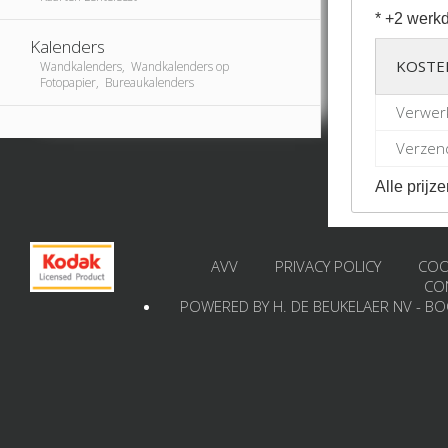
* +2 werkd
Kalenders
KOSTE
Wandkalenders, Wandkalenders op
Fotopapier, Bureaukalenders
Verwer
Verzend
Alle prijze
AVV
PRIVACY POLICY
COO
CO
POWERED BY H. DE BEUKELAER NV - B