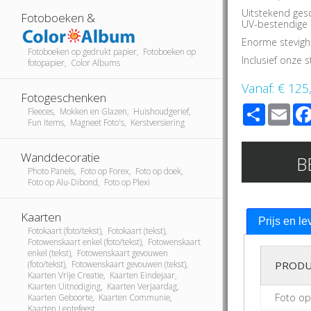
Uitstekend ges
Fotoboeken &
UV-bestendige i
Enorme stevigh
Fotoboeken op gedrukt papier, Fotoboeken op
Inclusief onze
fotopapier, Color Albums
Vanaf:
€ 125
Fotogeschenken
Share
Ema
Fleeces, Mokken en Glazen, Huishoudgerief,
Fun Items, Magneet Foto's, Kerstversiering
Wanddecoratie
B
Photo Panels, Foto op Forex, Foto op doek,
Foto op Alu-Dibond, Foto op Plexi
Kaarten
Prijs en le
Fotokaart (foto/tekst), Fotokaart (tekst),
Fotowenskaart enkel (foto/tekst), Fotowenskaart
enkel (tekst), Fotowenskaart gevouwen
(foto/tekst), Fotowenskaart gevouwen (tekst),
PRODU
Kaarten Vrije Creatie, Kaarten Eindejaar,
Kaarten Uitnodiging, Kaarten Verjaardag,
Foto op
Kaarten Geboorte, Kaarten Communie,
Kaarten Lentefeest