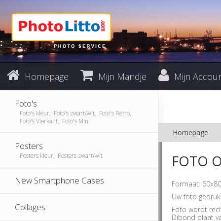
Homepage
Mijn Mandje
Mijn Accou
Foto's
Foto's kleur, Foto's zwart/wit, Foto's Retro,
Foto's Vierkant, Foto's Mini
Homepage
Posters
Posters kleur, Posters zwart/wit
FOTO O
New Smartphone Cases
Formaat: 60x80
Uw foto gedruk
Collages
Foto wordt rec
Dibond plaat v