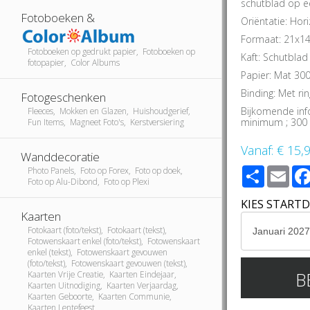
schutblad op e
Fotoboeken &
Oriëntatie: Hor
Formaat: 21x14
Fotoboeken op gedrukt papier, Fotoboeken op
Kaft: Schutblad
fotopapier, Color Albums
Papier: Mat 30
Binding: Met ri
Fotogeschenken
Bijkomende info
Fleeces, Mokken en Glazen, Huishoudgerief,
minimum ; 300 
Fun Items, Magneet Foto's, Kerstversiering
Vanaf:
€ 15,
Wanddecoratie
Share
Ema
Photo Panels, Foto op Forex, Foto op doek,
Foto op Alu-Dibond, Foto op Plexi
KIES START
Kaarten
Fotokaart (foto/tekst), Fotokaart (tekst),
Fotowenskaart enkel (foto/tekst), Fotowenskaart
enkel (tekst), Fotowenskaart gevouwen
(foto/tekst), Fotowenskaart gevouwen (tekst),
B
Kaarten Vrije Creatie, Kaarten Eindejaar,
Kaarten Uitnodiging, Kaarten Verjaardag,
Kaarten Geboorte, Kaarten Communie,
Kaarten Lentefeest