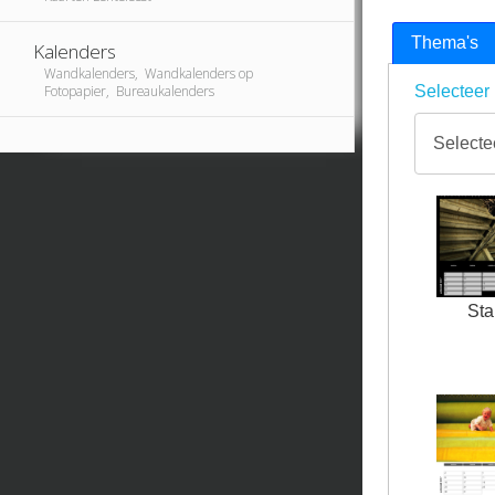
Thema's
Kalenders
Wandkalenders, Wandkalenders op
Fotopapier, Bureaukalenders
Selecteer 
Sta