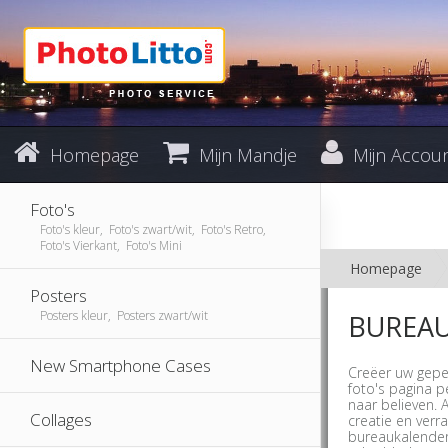
Homepage
Mijn Mandje
Mijn Accou
Foto's
Foto's kleur, Foto's zwart/wit, Foto's Retro,
Foto's Vierkant, Foto's Mini
Homepage
Posters
Posters kleur, Posters zwart/wit
BUREAU
New Smartphone Cases
Creëer uw gepe
foto's pagina p
naar believen. 
Collages
creatie en verr
bureaukalender