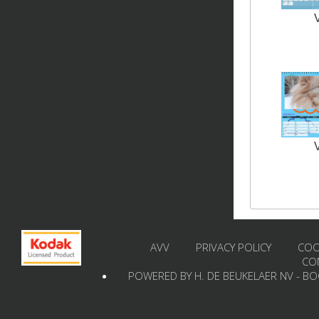
AVV
PRIVACY POLICY
COO
CO
POWERED BY H. DE BEUKELAER NV - B