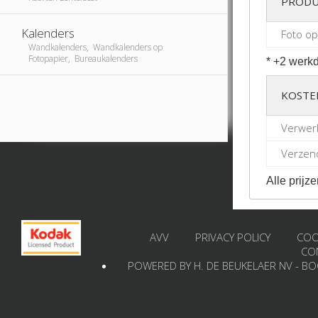
PRODU
Kalenders
Foto o
Wandkalenders, Wandkalenders op
Fotopapier, Bureaukalenders
* +2 werkd
KOSTE
Verwer
Verzend
Alle prijze
AVV
PRIVACY POLICY
COO
CO
POWERED BY H. DE BEUKELAER NV - B