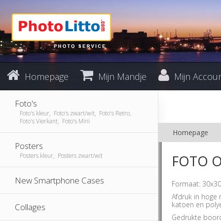
Homepage
Mijn Mandje
Mijn Accou
Foto's
Foto's kleur, Foto's zwart/wit, Foto's Retro,
Foto's Vierkant, Foto's Mini
Homepage
Posters
Posters kleur, Posters zwart/wit
FOTO O
New Smartphone Cases
Formaat: 30x30
Afdruk in hoge
katoen en polye
Collages
Gedrukte boord