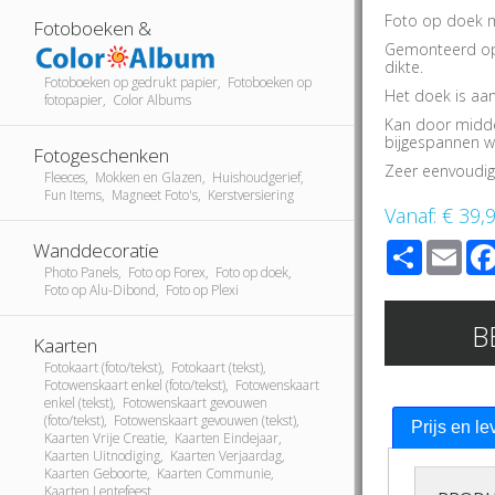
Foto op doek me
Fotoboeken &
Gemonteerd op
dikte.
Fotoboeken op gedrukt papier, Fotoboeken op
Het doek is aa
fotopapier, Color Albums
Kan door middel
bijgespannen w
Fotogeschenken
Zeer eenvoudi
Fleeces, Mokken en Glazen, Huishoudgerief,
Fun Items, Magneet Foto's, Kerstversiering
Vanaf:
€ 39,
Share
Ema
Wanddecoratie
Photo Panels, Foto op Forex, Foto op doek,
Foto op Alu-Dibond, Foto op Plexi
B
Kaarten
Fotokaart (foto/tekst), Fotokaart (tekst),
Fotowenskaart enkel (foto/tekst), Fotowenskaart
enkel (tekst), Fotowenskaart gevouwen
(foto/tekst), Fotowenskaart gevouwen (tekst),
Prijs en le
Kaarten Vrije Creatie, Kaarten Eindejaar,
Kaarten Uitnodiging, Kaarten Verjaardag,
Kaarten Geboorte, Kaarten Communie,
Kaarten Lentefeest