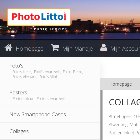
Homepage
Mijn Mandje
Mijn Accou
Foto's
Foto's kleur, Foto's zwart/wit, Foto's Retro,
Foto's Vierkant, Foto's Mini
Homepage
Posters
Posters kleur, Posters zwart/wit
COLLAGE
New Smartphone Cases
Afmetingen: 40
Afwerking: Mat
Collages
Papier: Inkjet P