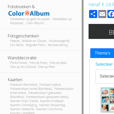
Vanaf:
€ 24,
Fotoboeken &
Share
Ema
Fotoboeken op gedrukt papier, Fotoboeken op
fotopapier, Color Albums
B
Fotogeschenken
Fleeces, Mokken en Glazen, Huishoudgerief,
Fun Items, Magneet Foto's, Kerstversiering
Thema's
Wanddecoratie
Photo Panels, Foto op Forex, Foto op doek,
Selecteer 
Foto op Alu-Dibond, Foto op Plexi
Kaarten
Fotokaart (foto/tekst), Fotokaart (tekst),
Fotowenskaart enkel (foto/tekst), Fotowenskaart
enkel (tekst), Fotowenskaart gevouwen
(foto/tekst), Fotowenskaart gevouwen (tekst),
Kaarten Vrije Creatie, Kaarten Eindejaar,
Kaarten Uitnodiging, Kaarten Verjaardag,
Kaarten Geboorte, Kaarten Communie,
Kaarten Lentefeest