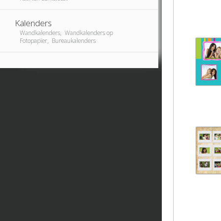
Kalenders
Wandkalenders, Wandkalenders op
Fotopapier, Bureaukalenders