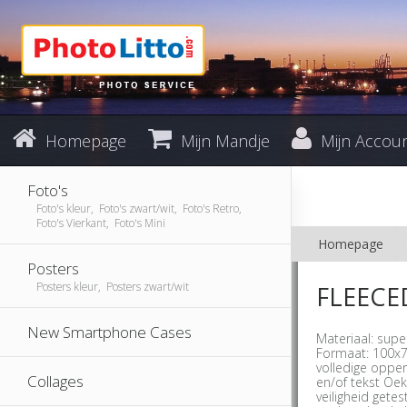
Homepage
Mijn Mandje
Mijn Accou
Foto's
Foto's kleur, Foto's zwart/wit, Foto's Retro,
Foto's Vierkant, Foto's Mini
Homepage
Posters
Posters kleur, Posters zwart/wit
FLEECE
New Smartphone Cases
Materiaal: sup
Formaat: 100x7
volledige opper
Collages
en/of tekst Oek
veiligheid gete