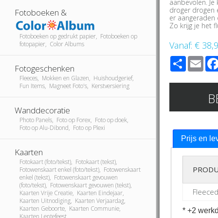
aanbevolen. Je 
droger drogen 
Fotoboeken &
er aangeraden 
Zo krijg je het f
Fotoboeken op gedrukt papier, Fotoboeken op
Vanaf:
€ 38,
fotopapier, Color Albums
Share
Ema
Fotogeschenken
Fleeces, Mokken en Glazen, Huishoudgerief,
Fun Items, Magneet Foto's, Kerstversiering
B
Wanddecoratie
Photo Panels, Foto op Forex, Foto op doek,
Foto op Alu-Dibond, Foto op Plexi
Prijs en le
Kaarten
Fotokaart (foto/tekst), Fotokaart (tekst),
PRODU
Fotowenskaart enkel (foto/tekst), Fotowenskaart
enkel (tekst), Fotowenskaart gevouwen
(foto/tekst), Fotowenskaart gevouwen (tekst),
Fleece
Kaarten Vrije Creatie, Kaarten Eindejaar,
Kaarten Uitnodiging, Kaarten Verjaardag,
Kaarten Geboorte, Kaarten Communie,
* +2 werkd
Kaarten Lentefeest