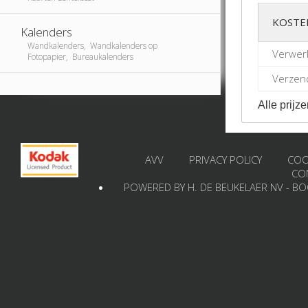
KOSTE
Kalenders
Wandkalenders, Wandkalenders op
Verwer
Fotopapier, Bureaukalenders
Verzend
Alle prijze
AVV
PRIVACY POLICY
COO
CO
POWERED BY H. DE BEUKELAER NV - B