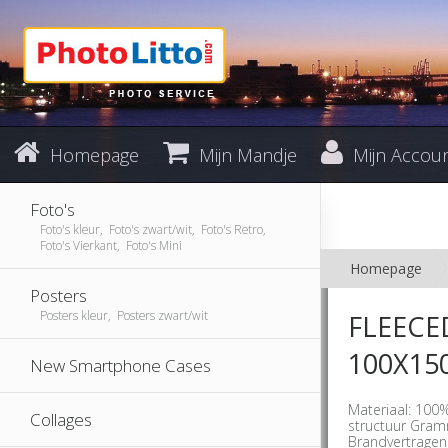
Homepage
Mijn Mandje
Mijn Accou
Foto's
Foto's kleur, Foto's zwart/wit, Foto's Retro,
Foto's Vierkant, Foto's Mini
Homepage
Posters
Posters kleur, Posters zwart/wit
FLEECE
100X15
New Smartphone Cases
Materiaal: 100
Collages
structuur Gra
Brandvertragend