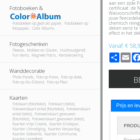
aan een zijde P
Fotoboeken &
certificaat: de 
Wasvoorschrift
jouw fleecedeke
chemisch reini
Fotoboeken op gedrukt papier, Fotoboeken op
deken eerst te w
fotopapier, Color Albums
effect in het d
Fotogeschenken
Vanaf:
€ 58,
Fleeces, Mokken en Glazen, Huishoudgerief,
Share
Ema
Fun Items, Magneet Foto's, Kerstversiering
Wanddecoratie
B
Photo Panels, Foto op Forex, Foto op doek,
Foto op Alu-Dibond, Foto op Plexi
Kaarten
Fotokaart (foto/tekst), Fotokaart (tekst),
Prijs en le
Fotowenskaart enkel (foto/tekst), Fotowenskaart
enkel (tekst), Fotowenskaart gevouwen
(foto/tekst), Fotowenskaart gevouwen (tekst),
Kaarten Vrije Creatie, Kaarten Eindejaar,
PRODU
Kaarten Uitnodiging, Kaarten Verjaardag,
Kaarten Geboorte, Kaarten Communie,
Kaarten Lentefeest
Fleece