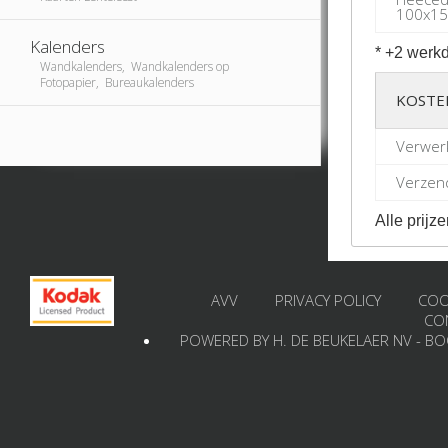
100x1
Kalenders
* +2 werkd
Wandkalenders, Wandkalenders op
Fotopapier, Bureaukalenders
KOSTE
Verwer
Verzend
Alle prijze
AVV
PRIVACY POLICY
COO
CO
POWERED BY H. DE BEUKELAER NV - B