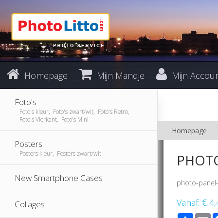
Homepage
Mijn Mandje
Mijn Accou
Foto's
Foto's kleur, Foto's zwart/wit, Foto's Retro,
Foto's Vierkant, Foto's Mini
Homepage
Posters
Posters kleur, Posters zwart/wit
PHOTO
New Smartphone Cases
photo-panel
Vanaf:
€ 4,
Collages
Share
E