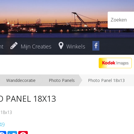
nt
Mijn Creaties
Winkels
Wanddecoratie
Photo Panels
Photo Panel 18x13
 PANEL 18X13
-18x13
49
mail
Facebook
Twitter
Pinterest