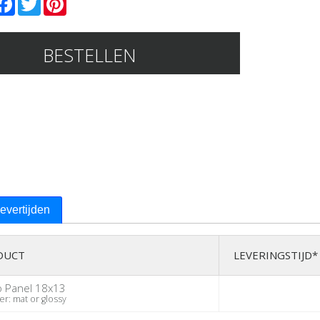
BESTELLEN
levertijden
DUCT
LEVERINGSTIJD*
o Panel 18x13
: mat or glossy