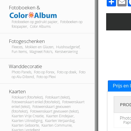
Fotoboeken &
Fotoboeken op gedrukt papier, Fotoboeken op
fotopapier, Color Albums
Fotogeschenken
Fleeces, Mokken en Glazen, Huishoudgerief,
Fun Items, Magneet Foto's, Kerstversiering
Wanddecoratie
Photo Panels, Foto op Forex, Foto op doek, Foto
op Alu-Dibond, Foto op Plexi
Prijs en 
Kaarten
Fotokaart (foto/tekst), Fotokaart (tekst),
Fotowenskaart enkel (foto/tekst), Fotowenskaart
PRO
enkel (tekst), Fotowenskaart gevouwen
(foto/tekst), Fotowenskaart gevouwen (tekst),
Kaarten Vrije Creatie, Kaarten Eindejaar,
Phot
Kaarten Uitnodiging, Kaarten Verjaardag,
Papier
Kaarten Geboorte, Kaarten Communie,
Kaarten Lentefeest