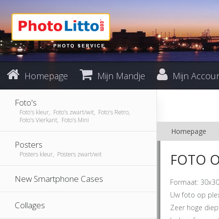
Homepage
Mijn Mandje
Mijn Accou
Foto's
Foto's kleur, Foto's zwart/wit, Foto's Retro,
Foto's Vierkant, Foto's Mini
Homepage
Posters
Posters kleur, Posters zwart/wit
FOTO O
New Smartphone Cases
Formaat: 30x30
Uw foto op plexi
Collages
Zeer hoge diept