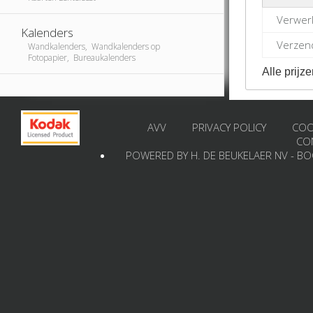
Verwer
Kalenders
Verzend
Wandkalenders, Wandkalenders op
Fotopapier, Bureaukalenders
Alle prijze
AVV
PRIVACY POLICY
COO
CO
POWERED BY H. DE BEUKELAER NV - B