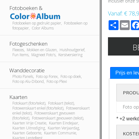
Inclusief onze
Fotoboeken &
Vanaf:
€ 78,
Share
Ema
Fotoboeken op gedrukt papier, Fotoboeken op
fotopapier, Color Albums
Fotogeschenken
B
Fleeces, Mokken en Glazen, Huishoudgerief,
Fun Items, Magneet Foto's, Kerstversiering
Wanddecoratie
Prijs en le
Photo Panels, Foto op Forex, Foto op doek,
Foto op Alu-Dibond, Foto op Plexi
PRODU
Kaarten
Fotokaart (foto/tekst), Fotokaart (tekst),
Foto op
Fotowenskaart enkel (foto/tekst), Fotowenskaart
enkel (tekst), Fotowenskaart gevouwen
(foto/tekst), Fotowenskaart gevouwen (tekst),
* +2 werkd
Kaarten Vrije Creatie, Kaarten Eindejaar,
Kaarten Uitnodiging, Kaarten Verjaardag,
Kaarten Geboorte, Kaarten Communie,
KOSTE
Kaarten Lentefeest