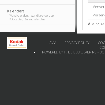
Verwer
Kalenders
Verzend
Wandkalenders, Wandkalenders op
Fotopapier, Bureaukalenders
Alle prijze
AVV
PRIVACY POLICY
COO
CO
POWERED BY H. DE BEUKELAER NV - B