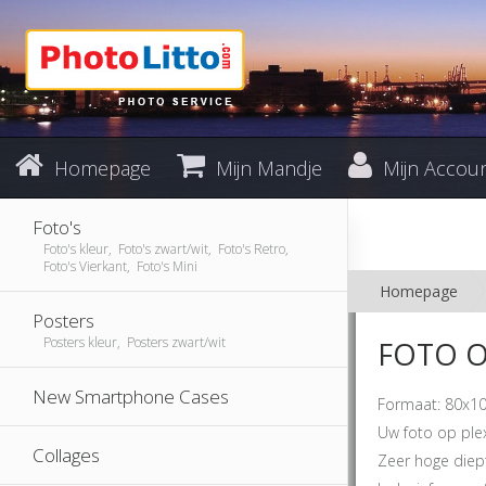
Homepage
Mijn Mandje
Mijn Accou
Foto's
Foto's kleur, Foto's zwart/wit, Foto's Retro,
Foto's Vierkant, Foto's Mini
Homepage
Posters
Posters kleur, Posters zwart/wit
FOTO O
New Smartphone Cases
Formaat: 80x10
Uw foto op plexi
Collages
Zeer hoge diept