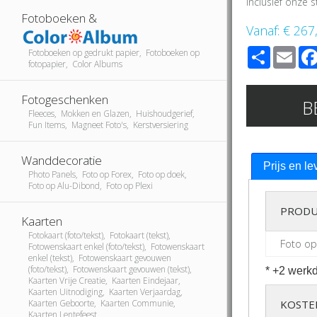
Inclusief onze
Fotoboeken &
Vanaf:
€ 267
Share
Ema
Fotoboeken op gedrukt papier, Fotoboeken op
fotopapier, Color Albums
Fotogeschenken
B
Fleeces, Mokken en Glazen, Huishoudgerief,
Fun Items, Magneet Foto's, Kerstversiering
Wanddecoratie
Prijs en le
Photo Panels, Foto op Forex, Foto op doek,
Foto op Alu-Dibond, Foto op Plexi
PRODU
Kaarten
Fotokaart (foto/tekst), Fotokaart (tekst),
Foto op
Fotowenskaart enkel (foto/tekst), Fotowenskaart
enkel (tekst), Fotowenskaart gevouwen
(foto/tekst), Fotowenskaart gevouwen (tekst),
* +2 werkd
Kaarten Vrije Creatie, Kaarten Eindejaar,
Kaarten Uitnodiging, Kaarten Verjaardag,
Kaarten Geboorte, Kaarten Communie,
KOSTE
Kaarten Lentefeest