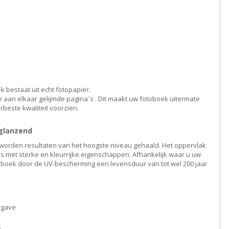
 bestaat uit echt fotopapier.
 aan elkaar gelijmde pagina´s . Dit maakt uw fotoboek uitermate
erbeste kwaliteit voorzien.
glanzend
worden resultaten van het hoogste niveau gehaald. Het oppervlak
o´s met sterke en kleurrijke eigenschappen. Afhankelijk waar u uw
oboek door de UV-bescherming een levensduur van tot wel 200 jaar
rgave