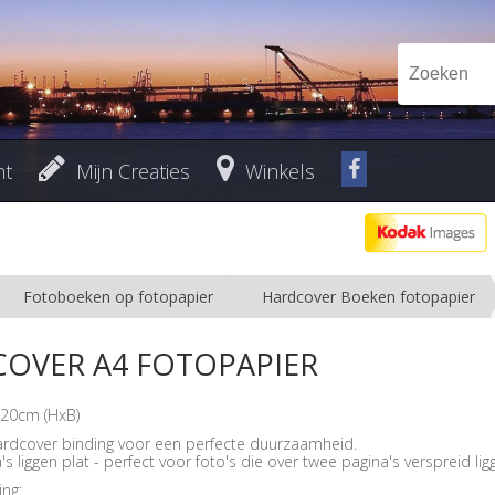
nt
Mijn Creaties
Winkels
Fotoboeken op fotopapier
Hardcover Boeken fotopapier
OVER A4 FOTOPAPIER
x20cm (HxB)
ardcover binding voor een perfecte duurzaamheid.
s liggen plat - perfect voor foto's die over twee pagina's verspreid lig
ing: