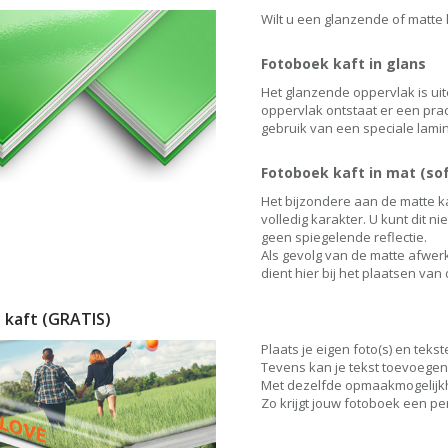
Wilt u een glanzende of matte 
Fotoboek kaft in glans
Het glanzende oppervlak is ui
oppervlak ontstaat er een pra
gebruik van een speciale lamin
Fotoboek kaft in mat (so
Het bijzondere aan de matte ka
volledig karakter. U kunt dit n
geen spiegelende reflectie.
Als gevolg van de matte afwer
dient hier bij het plaatsen v
p kaft
(GRATIS)
Plaats je eigen foto(s) en teks
Tevens kan je tekst toevoegen
Met dezelfde opmaakmogelijkhe
Zo krijgt jouw fotoboek een per