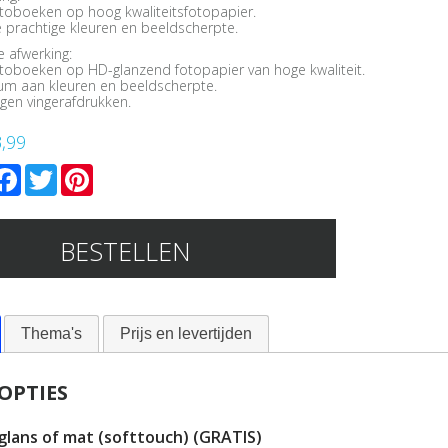
toboeken op hoog kwaliteitsfotopapier.
e prachtige kleuren en beeldscherpte.
 afwerking:
toboeken op HD-glanzend fotopapier van hoge kwaliteit.
m aan kleuren en beeldscherpte.
egen vingerafdrukken.
3,99
mail
Facebook
Twitter
Pinterest
BESTELLEN
Thema's
Prijs en levertijden
OPTIES
 glans of mat (softtouch)
(GRATIS)