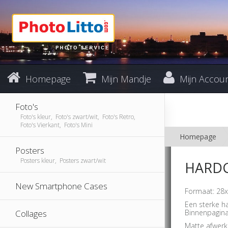
Homepage
Mijn Mandje
Mijn Accou
Foto's
Foto's kleur, Foto's zwart/wit, Foto's Retro,
Foto's Vierkant, Foto's Mini
Homepage
Posters
Posters kleur, Posters zwart/wit
HARDC
New Smartphone Cases
Formaat: 28
Een sterke h
Collages
Binnenpagina'
Matte afwerk