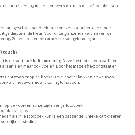
kaft? Hou rekening met het ontwerp dat u op de kaft wil plaatsen.
termate geschikt voor donkere motieven. Door het glanzende
chtige diepte in de kleur. Voor onze glanzende kaft maken we
ering. Zo ontstaat er een prachtige spiegelende glans.
fttouch)
ft is de softtouch kaft-laminering. Deze bestaat uit een zacht en
iet alleen zien maar ook voelen. Door het matte effect ontstaat er
king ontstaan er op de boekrug wel sneller knikken en vouwen. U
an donkere motieven mee rekening te houden.
ten op de voor- en achterzijde van je fotoboek.
 op de rugzijde.
den als in je fotoboek kun je een passende, unieke kaft creëren.
soonlijke uitstraling!