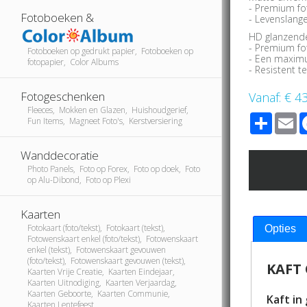
- Premium fo
Fotoboeken &
- Levenslang
HD glanzende
- Premium fo
Fotoboeken op gedrukt papier, Fotoboeken op
- Een maximu
fotopapier, Color Albums
- Resistent t
Fotogeschenken
Vanaf:
€ 4
Fleeces, Mokken en Glazen, Huishoudgerief,
Share
E
Fun Items, Magneet Foto's, Kerstversiering
Wanddecoratie
Photo Panels, Foto op Forex, Foto op doek, Foto
op Alu-Dibond, Foto op Plexi
Kaarten
Fotokaart (foto/tekst), Fotokaart (tekst),
Opties
Fotowenskaart enkel (foto/tekst), Fotowenskaart
enkel (tekst), Fotowenskaart gevouwen
(foto/tekst), Fotowenskaart gevouwen (tekst),
KAFT 
Kaarten Vrije Creatie, Kaarten Eindejaar,
Kaarten Uitnodiging, Kaarten Verjaardag,
Kaarten Geboorte, Kaarten Communie,
Kaft in
Kaarten Lentefeest