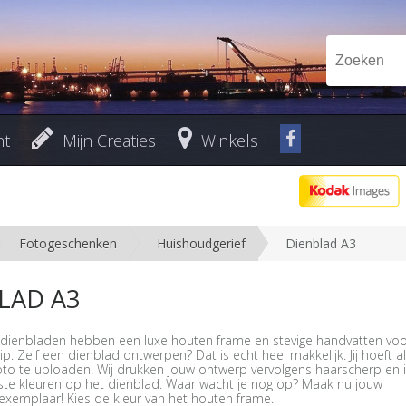
nt
Mijn Creaties
Winkels
Fotogeschenken
Huishoudgerief
Dienblad A3
LAD A3
dienbladen hebben een luxe houten frame en stevige handvatten voo
p. Zelf een dienblad ontwerpen? Dat is echt heel makkelijk. Jij hoeft a
foto te uploaden. Wij drukken jouw ontwerp vervolgens haarscherp en 
ste kleuren op het dienblad. Waar wacht je nog op? Maak nu jouw
 exemplaar! Kies de kleur van het houten frame.