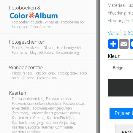
Materiaal: l
Fotoboeken &
Afwerking: me
Afmetingen: 
Fotoboeken op gedrukt papier, Fotoboeken op
fotopapier, Color Albums
Vanaf:
€ 6
Fotogeschenken
Share
E
Fleeces, Mokken en Glazen, Huishoudgerief,
Fun Items, Magneet Foto's, Kerstversiering
Kleur
Wanddecoratie
Photo Panels, Foto op Forex, Foto op doek, Foto
op Alu-Dibond, Foto op Plexi
Kaarten
Fotokaart (foto/tekst), Fotokaart (tekst),
Fotowenskaart enkel (foto/tekst), Fotowenskaart
enkel (tekst), Fotowenskaart gevouwen
(foto/tekst), Fotowenskaart gevouwen (tekst),
Prijs en 
Kaarten Vrije Creatie, Kaarten Eindejaar,
Kaarten Uitnodiging, Kaarten Verjaardag,
Kaarten Geboorte, Kaarten Communie,
PRO
Kaarten Lentefeest