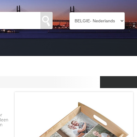
r
lleen
in