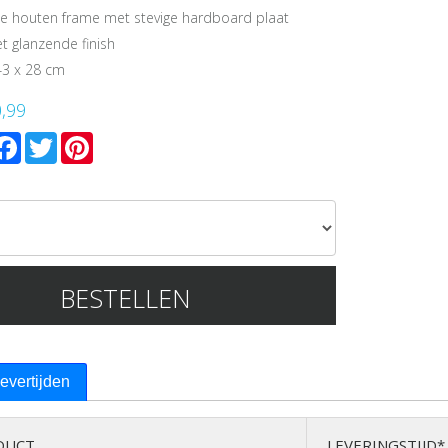
uxe houten frame met stevige hardboard plaat
t glanzende finish
43 x 28 cm
0,99
mail
Facebook
Twitter
Pinterest
BESTELLEN
levertijden
DUCT
LEVERINGSTIJD*