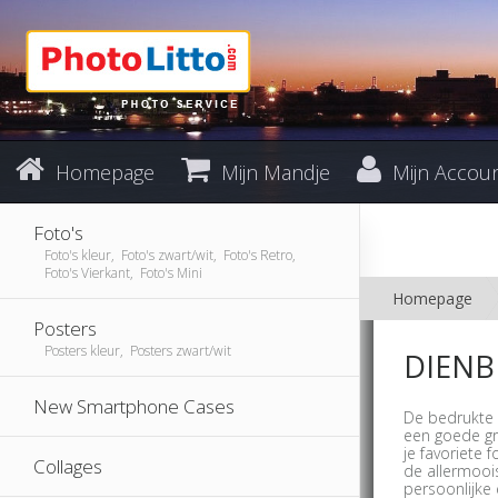
Homepage
Mijn Mandje
Mijn Accou
Foto's
Foto's kleur, Foto's zwart/wit, Foto's Retro,
Foto's Vierkant, Foto's Mini
Homepage
Posters
Posters kleur, Posters zwart/wit
DIENB
New Smartphone Cases
De bedrukte 
een goede gri
je favoriete 
Collages
de allermooi
persoonlijke