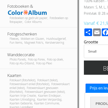
100% katoen - 
Fotoboeken &
Maten: S, M, L, 
Printvlak: B 28
Fotoboeken op gedrukt papier, Fotoboeken op
fotopapier, Color Albums
Vanaf:
€ 21,
Share
Ema
Fotogeschenken
Fleeces, Mokken en Glazen, Huishoudgerief,
Grootte
Fun Items, Magneet Foto's, Kerstversiering
Wanddecoratie
Photo Panels, Foto op Forex, Foto op doek,
Foto op Alu-Dibond, Foto op Plexi
B
Kaarten
Fotokaart (foto/tekst), Fotokaart (tekst),
Fotowenskaart enkel (foto/tekst), Fotowenskaart
enkel (tekst), Fotowenskaart gevouwen
Prijs en le
(foto/tekst), Fotowenskaart gevouwen (tekst),
Kaarten Vrije Creatie, Kaarten Eindejaar,
Kaarten Uitnodiging, Kaarten Verjaardag,
PRODU
Kaarten Geboorte, Kaarten Communie,
Kaarten Lentefeest