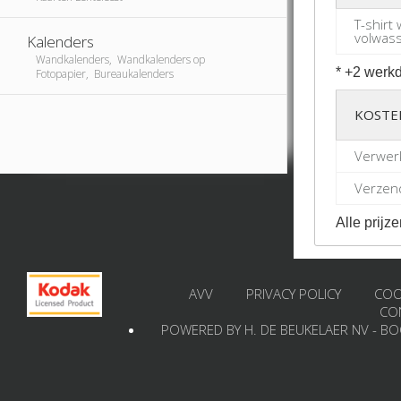
T-shirt 
volwas
Kalenders
Wandkalenders, Wandkalenders op
* +2 werkd
Fotopapier, Bureaukalenders
KOSTE
Verwer
Verzend
Alle prijze
AVV
PRIVACY POLICY
COO
CO
POWERED BY H. DE BEUKELAER NV - B