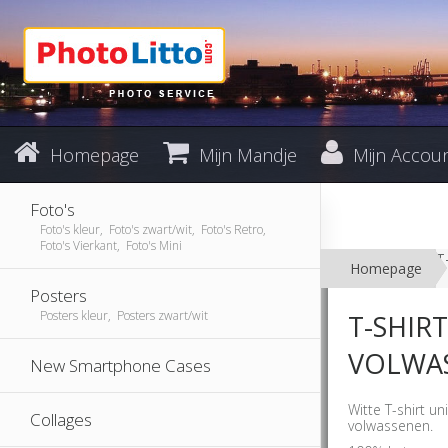
Homepage
Mijn Mandje
Mijn Accou
Foto's
Foto's kleur, Foto's zwart/wit, Foto's Retro,
Foto's Vierkant, Foto's Mini
T
Homepage
Posters
Posters kleur, Posters zwart/wit
T-SHIRT
VOLWA
New Smartphone Cases
Witte T-shirt 
Collages
volwassenen.