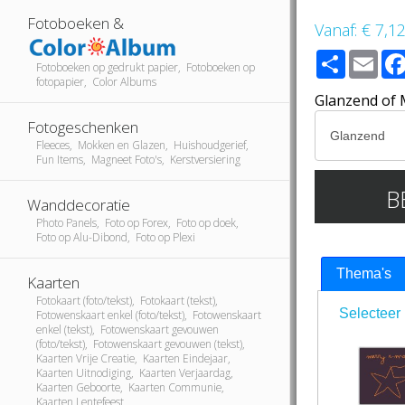
Fotoboeken &
Vanaf:
€ 7,1
Share
Ema
Fotoboeken op gedrukt papier, Fotoboeken op
fotopapier, Color Albums
Glanzend of 
Fotogeschenken
Fleeces, Mokken en Glazen, Huishoudgerief,
Fun Items, Magneet Foto's, Kerstversiering
B
Wanddecoratie
Photo Panels, Foto op Forex, Foto op doek,
Foto op Alu-Dibond, Foto op Plexi
Thema's
Kaarten
Fotokaart (foto/tekst), Fotokaart (tekst),
Selecteer 
Fotowenskaart enkel (foto/tekst), Fotowenskaart
enkel (tekst), Fotowenskaart gevouwen
(foto/tekst), Fotowenskaart gevouwen (tekst),
Kaarten Vrije Creatie, Kaarten Eindejaar,
Kaarten Uitnodiging, Kaarten Verjaardag,
Kaarten Geboorte, Kaarten Communie,
Kaarten Lentefeest