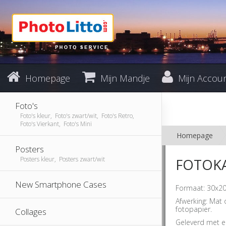
Homepage
Mijn Mandje
Mijn Accou
Foto's
Foto's kleur, Foto's zwart/wit, Foto's Retro,
Foto's Vierkant, Foto's Mini
Homepage
Posters
Posters kleur, Posters zwart/wit
FOTOKA
New Smartphone Cases
Formaat: 30x20
Afwerking: Mat 
fotopapier.
Collages
Geleverd met e