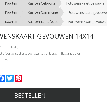
Kaarten
Kaarten Geboorte
Fotowenskaart gevouwen
Kaarten
Kaarten Communie
Fotowenskaart gevouwe
Kaarten
Kaarten Lentefeest
Fotowenskaart gevouwe
ENSKAART GEVOUWEN 14X14
14 cm (BxH)
cto/verso gedrukt op kwalitatief beschrijfbaar papier
 envelop.
14
mail
Facebook
Twitter
Pinterest
BESTELLEN