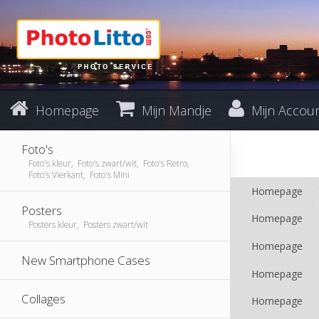
Homepage
Mijn Mandje
Mijn Accou
Foto's
Foto's kleur, Foto's zwart/wit, Foto's Retro,
Foto's Vierkant, Foto's Mini
Homepage
Posters
Homepage
Posters kleur, Posters zwart/wit
Homepage
New Smartphone Cases
Homepage
Collages
Homepage