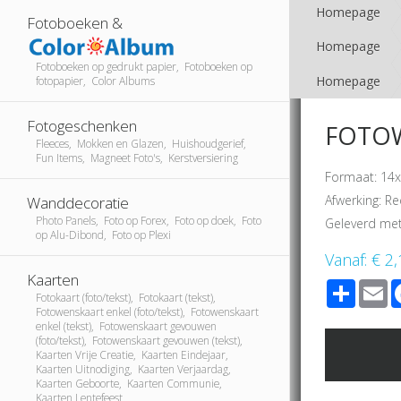
Homepage
Fotoboeken &
Homepage
Fotoboeken op gedrukt papier, Fotoboeken op
Homepage
fotopapier, Color Albums
Fotogeschenken
FOTOW
Fleeces, Mokken en Glazen, Huishoudgerief,
Fun Items, Magneet Foto's, Kerstversiering
Formaat: 14x
Afwerking: Re
Wanddecoratie
Photo Panels, Foto op Forex, Foto op doek, Foto
Geleverd met
op Alu-Dibond, Foto op Plexi
Vanaf:
€ 2,
Kaarten
Share
E
Fotokaart (foto/tekst), Fotokaart (tekst),
Fotowenskaart enkel (foto/tekst), Fotowenskaart
enkel (tekst), Fotowenskaart gevouwen
(foto/tekst), Fotowenskaart gevouwen (tekst),
Kaarten Vrije Creatie, Kaarten Eindejaar,
Kaarten Uitnodiging, Kaarten Verjaardag,
Kaarten Geboorte, Kaarten Communie,
Kaarten Lentefeest