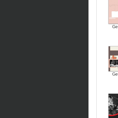
Ge
Ge