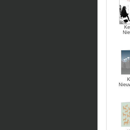
Ke
Nie
K
Nieuw