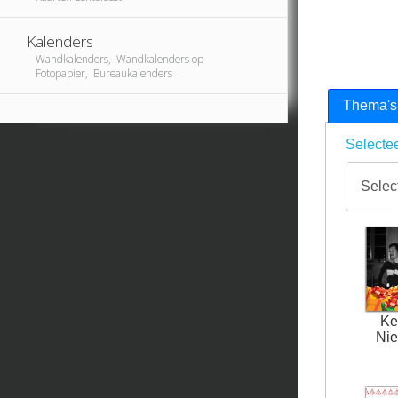
Kalenders
Wandkalenders, Wandkalenders op
Fotopapier, Bureaukalenders
Thema's
Selectee
Ke
Nie