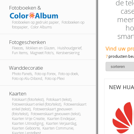
de tel
Fotoboeken &
case
meer
Fotoboeken op gedrukt papier, Fotoboeken op
ho
fotopapier, Color Albums
smar
Fotogeschenken
Vind uw pr
Fleeces, Mokken en Glazen, Huishoudgerief,
Fun Items, Magneet Foto's, Kerstversiering
7
producten be
Wanddecoratie
Photo Panels, Foto op Forex, Foto op doek,
Foto op Alu-Dibond, Foto op Plexi
NEW HUA
Kaarten
Fotokaart (foto/tekst), Fotokaart (tekst),
Fotowenskaart enkel (foto/tekst), Fotowenskaart
enkel (tekst), Fotowenskaart gevouwen
(foto/tekst), Fotowenskaart gevouwen (tekst),
Kaarten Vrije Creatie, Kaarten Eindejaar,
Kaarten Uitnodiging, Kaarten Verjaardag,
Kaarten Geboorte, Kaarten Communie,
Kaarten Lentefeest