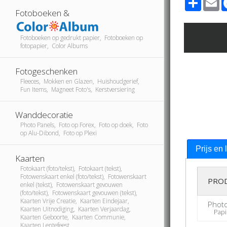
Fotoboeken &
Fotoboeken op gedrukt papier, Fotoboeken op
fotopapier, Color Albums
Fotogeschenken
Fleeces, Mokken en Glazen, Huishoudgerief,
Fun Items, Magneet Foto's, Kerstversiering
Wanddecoratie
Photo Panels, Foto op Forex, Foto op doek, Foto
op Alu-Dibond, Foto op Plexi
Prijs en 
Kaarten
Fotokaart (foto/tekst), Fotokaart (tekst),
Fotowenskaart enkel (foto/tekst), Fotowenskaart
PRO
enkel (tekst), Fotowenskaart gevouwen
(foto/tekst), Fotowenskaart gevouwen (tekst),
Kaarten Vrije Creatie, Kaarten Eindejaar,
Phot
Kaarten Uitnodiging, Kaarten Verjaardag,
Papier
Kaarten Geboorte, Kaarten Communie,
Kaarten Lentefeest