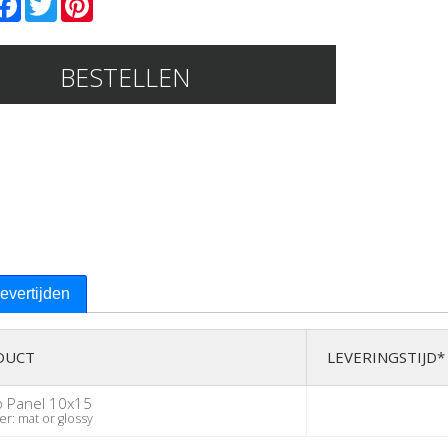
BESTELLEN
levertijden
DUCT
LEVERINGSTIJD*
o Panel 10x15
: mat or glossy