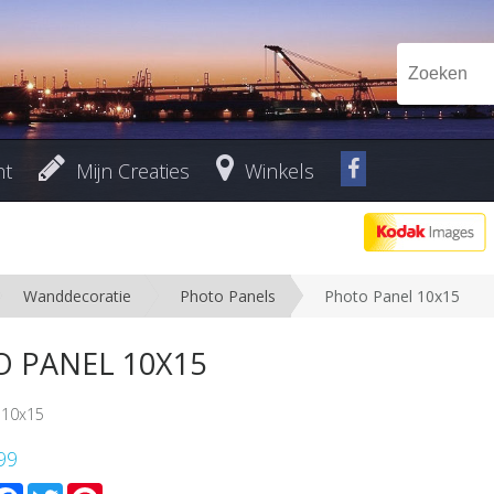
nt
Mijn Creaties
Winkels
Wanddecoratie
Photo Panels
Photo Panel 10x15
 PANEL 10X15
-10x15
99
mail
Facebook
Twitter
Pinterest