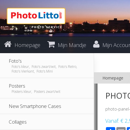
Homepage
Mijn Mandje
Mijn Accou
Foto's
Foto's kleur, Foto's zwart/wit, Foto's Retro,
Foto's Vierkant, Foto's Mini
Homepage
Posters
Posters kleur, Posters zwart/wit
PHOTO
New Smartphone Cases
photo-panel
Vanaf:
€ 2,
Collages
Share
E