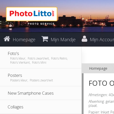
Homepage
Mijn Mandje
Mijn Accou
Foto's
Foto's kleur, Foto's zwart/wit, Foto's Retro,
Foto's Vierkant, Foto's Mini
Homepage
Posters
Posters kleur, Posters zwart/wit
FOTO O
New Smartphone Cases
Afmetingen: 40
Afwerking: gel
plaat.
Collages
Papier: Inkjet P