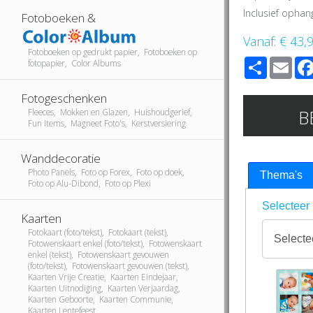
Inclusief ophan
Fotoboeken &
Vanaf:
€ 43,
Fotoboeken op gedrukt papier, Fotoboeken op
Share
Ema
fotopapier, Color Albums
Fotogeschenken
B
Fleeces, Mokken en Glazen, Huishoudgerief,
Fun Items, Magneet Foto's, Kerstversiering
Wanddecoratie
Photo Panels, Foto op Forex, Foto op doek,
Thema's
Foto op Alu-Dibond, Foto op Plexi
Selecteer 
Kaarten
Fotokaart (foto/tekst), Fotokaart (tekst),
Fotowenskaart enkel (foto/tekst), Fotowenskaart
enkel (tekst), Fotowenskaart gevouwen
(foto/tekst), Fotowenskaart gevouwen (tekst),
Kaarten Vrije Creatie, Kaarten Eindejaar,
Kaarten Uitnodiging, Kaarten Verjaardag,
Kaarten Geboorte, Kaarten Communie,
Kaarten Lentefeest