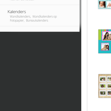
Kalenders
Wandkalenders, Wandkalenders op
Fotopapier, Bureaukalenders