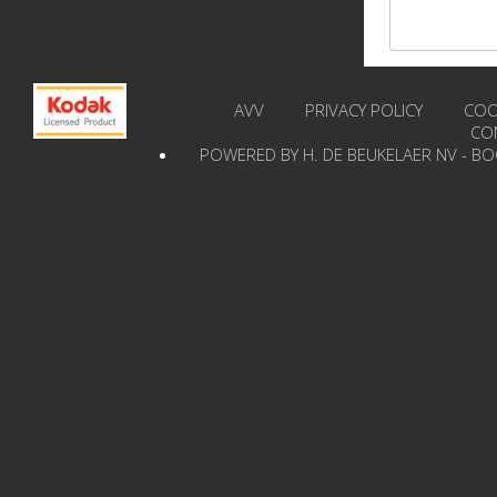
AVV
PRIVACY POLICY
COO
CO
POWERED BY H. DE BEUKELAER NV - B