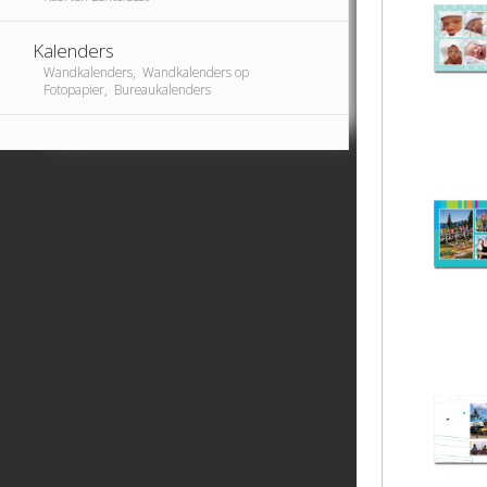
Kalenders
Wandkalenders, Wandkalenders op
Fotopapier, Bureaukalenders