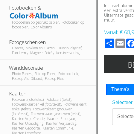
Inclusief alumi
Fotoboeken &
een extra verst
Uitermate gesch
muur.
Fotoboeken op gedrukt papier, Fotoboeken op
fotopapier, Color Albums
Vanaf:
€ 68,
Share
Ema
Fotogeschenken
Fleeces, Mokken en Glazen, Huishoudgerief,
Fun Items, Magneet Foto's, Kerstversiering
B
Wanddecoratie
Photo Panels, Foto op Forex, Foto op doek,
Foto op Alu-Dibond, Foto op Plexi
Thema's
Kaarten
Fotokaart (foto/tekst), Fotokaart (tekst),
Selecteer 
Fotowenskaart enkel (foto/tekst), Fotowenskaart
enkel (tekst), Fotowenskaart gevouwen
(foto/tekst), Fotowenskaart gevouwen (tekst),
Kaarten Vrije Creatie, Kaarten Eindejaar,
Kaarten Uitnodiging, Kaarten Verjaardag,
Kaarten Geboorte, Kaarten Communie,
Kaarten Lentefeest