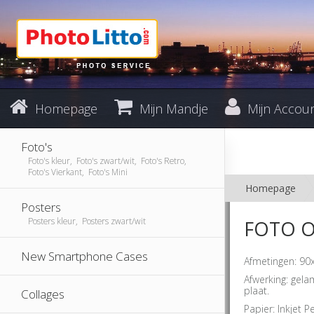
Homepage
Mijn Mandje
Mijn Accou
Foto's
Foto's kleur, Foto's zwart/wit, Foto's Retro,
Foto's Vierkant, Foto's Mini
Homepage
Posters
Posters kleur, Posters zwart/wit
FOTO O
New Smartphone Cases
Afmetingen: 90
Afwerking: gel
plaat.
Collages
Papier: Inkjet P