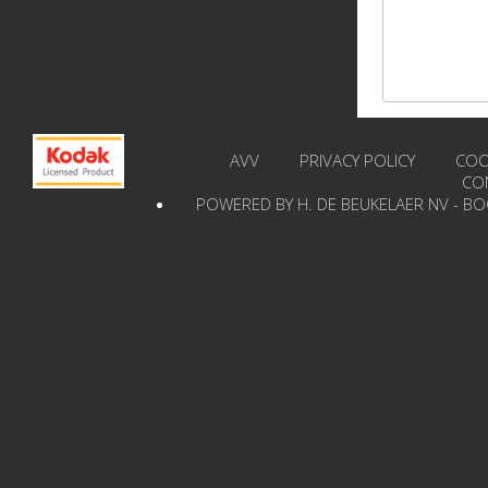
AVV
PRIVACY POLICY
COO
CO
POWERED BY H. DE BEUKELAER NV - B