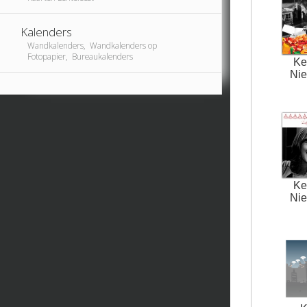
Kalenders
Wandkalenders, Wandkalenders op
Fotopapier, Bureaukalenders
Ke
Nie
Ke
Nie