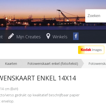
nt
Mijn Creaties
Winkels
Kaarten
Fotowenskaart enkel (foto/tekst)
Fotowenska
ENSKAART ENKEL 14X14
14 cm (BxH)
cto/verso gedrukt op kwalitatief beschrijfbaar papier
 envelop.