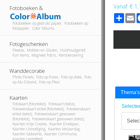
Vanaf:
€ 1,
Fotoboeken &
Share
E
Fotoboeken op gedrukt papier, Fotoboeken op
fotopapier, Color Albums
Fotogeschenken
Fleeces, Mokken en Glazen, Huishoudgerief,
Fun Items, Magneet Foto's, Kerstversiering
Wanddecoratie
Photo Panels, Foto op Forex, Foto op doek, Foto
op Alu-Dibond, Foto op Plexi
Thema's
Kaarten
Fotokaart (foto/tekst), Fotokaart (tekst),
Selectee
Fotowenskaart enkel (foto/tekst), Fotowenskaart
enkel (tekst), Fotowenskaart gevouwen
(foto/tekst), Fotowenskaart gevouwen (tekst),
Kaarten Vrije Creatie, Kaarten Eindejaar,
Kaarten Uitnodiging, Kaarten Verjaardag,
Kaarten Geboorte, Kaarten Communie,
Kaarten Lentefeest