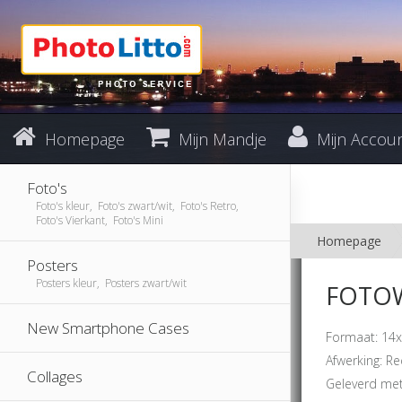
Homepage
Mijn Mandje
Mijn Accou
Foto's
Foto's kleur, Foto's zwart/wit, Foto's Retro,
Foto's Vierkant, Foto's Mini
Homepage
Posters
Posters kleur, Posters zwart/wit
FOTOW
New Smartphone Cases
Formaat: 14x
Afwerking: Re
Collages
Geleverd met