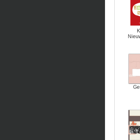
K
Nieuw
Ge