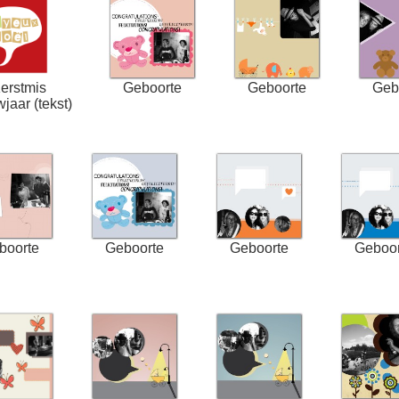
erstmis
Geboorte
Geboorte
Geb
jaar (tekst)
boorte
Geboorte
Geboorte
Geboor